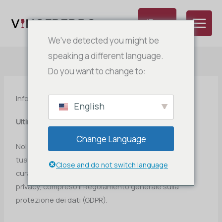
Vai
al
IT
contenuto
NL
We've detected you might be
EN
speaking a different language.
Do you want to change to:
FR
DE
Informativa sulla privacy e sui cookie di Vinofreddo
ES
English
Ultimo aggiornamento:
aprile 2026
Change Language
Noi di Vinofreddo attribuiamo grande importanza alla
tua privacy. Trattiamo i dati personali con la massima
Close and do not switch language
cura e rispettiamo la normativa vigente in materia di
privacy, compreso il Regolamento generale sulla
protezione dei dati (GDPR).