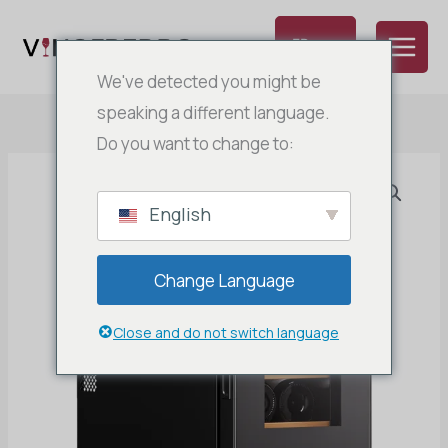
Aller
au
FR
contenu
NL
We've detected you might be
EN
speaking a different language.
Do you want to change to:
DE
IT
ES
English
Change Language
Close and do not switch language