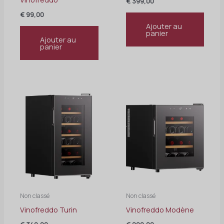
€
399,00
€
99,00
Ajouter au
panier
Ajouter au
panier
Non classé
Non classé
Vinofreddo Turin
Vinofreddo Modène