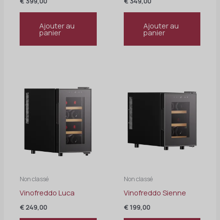
€
399,00
€
349,00
Ajouter au
Ajouter au
panier
panier
Non classé
Non classé
Vinofreddo Luca
Vinofreddo Sienne
€
249,00
€
199,00