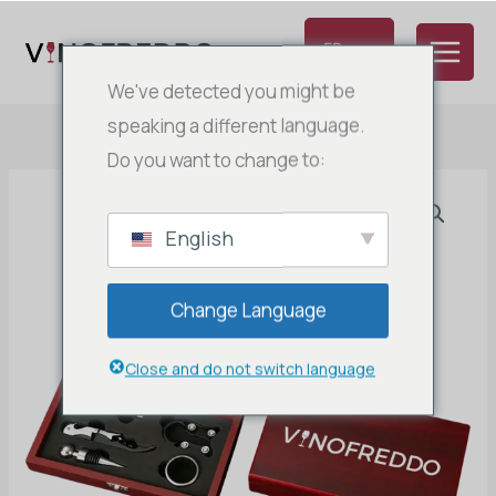
Aller
au
FR
contenu
NL
We've detected you might be
EN
speaking a different language.
Do you want to change to:
DE
IT
ES
English
Change Language
Close and do not switch language