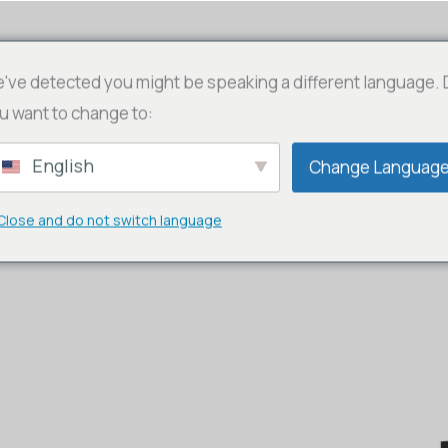
OLLECTION
BROCHURE
ENREGISTREMENT D
've detected you might be speaking a different language.
u want to change to:
English
Change Languag
Close and do not switch language