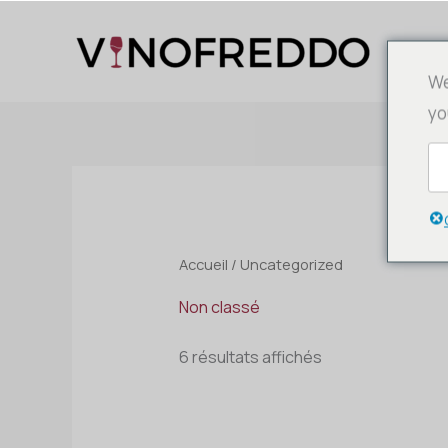
Aller
au
C
contenu
We
yo
Accueil
/ Uncategorized
Non classé
6 résultats affichés