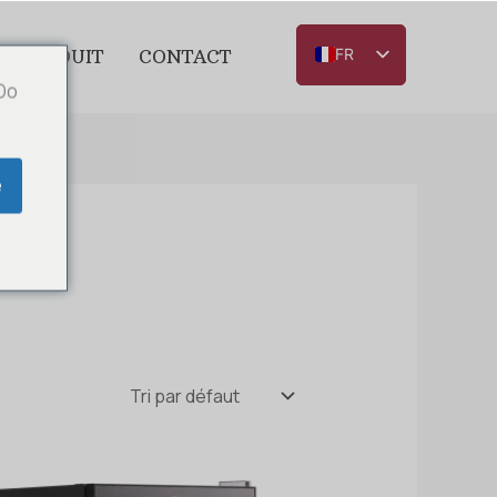
FR
U PRODUIT
CONTACT
 Do
NL
EN
DE
e
IT
ES