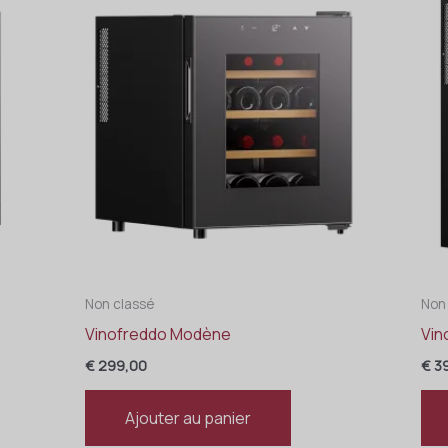
Non classé
Non
Vinofreddo Modène
Vin
€
299,00
€
39
Ajouter au panier