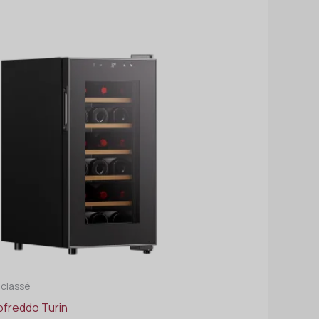
 classé
ofreddo Turin